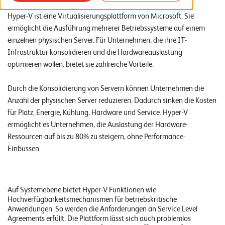
o
Hyper-V ist eine Virtualisierungsplattform von Microsoft. Sie
r
ermöglicht die Ausführung mehrerer Betriebssysteme auf einem
t
einzelnen physischen Server. Für Unternehmen, die ihre IT-
Infrastruktur konsolidieren und die Hardwareauslastung
f
optimieren wollen, bietet sie zahlreiche Vorteile.
o
l
Durch die Konsolidierung von Servern können Unternehmen die
i
Anzahl der physischen Server reduzieren. Dadurch sinken die Kosten
für Platz, Energie, Kühlung, Hardware und Service. Hyper-V
o
ermöglicht es Unternehmen, die Auslastung der Hardware-
Ressourcen auf bis zu 80% zu steigern, ohne Performance-
R
Einbussen.
e
f
e
Auf Systemebene bietet Hyper-V Funktionen wie
Hochverfügbarkeitsmechanismen für betriebskritische
r
Anwendungen. So werden die Anforderungen an Service Level
e
Agreements erfüllt. Die Plattform lässt sich auch problemlos