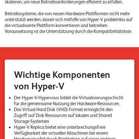
skalieren, um neue Betriebsanforderungen effizient zu erfüllen.
n
z
Betriebssysteme, die von neuen Hardware-Plattformen nicht mehr
unterstützt werden, lassen sich mithilfe von Hyper-V problemlos auf
e
die virtualisierte Plattform konvertieren und betreiben.
Voraussetzung ist die Unterstützung durch die Kompatibilitätsliste.
n
U
n
t
Wichtige Komponenten
e
von Hyper-V
r
n
Der Hyper-V-Hypervisor bildet die Virtualisierungsschicht
für die gemeinsame Nutzung der Hardware-Ressourcen.
e
Das Virtual Hard Disk (VHD) Format ermöglicht den
h
Zugriff auf Disk-Ressourcen auf lokalen und Shared
Storage-Systemen.
m
Hyper-V Replica bietet eine unterbrechungsfreie
Verfügbarkeit der virtuellen Maschinen bei einem
e