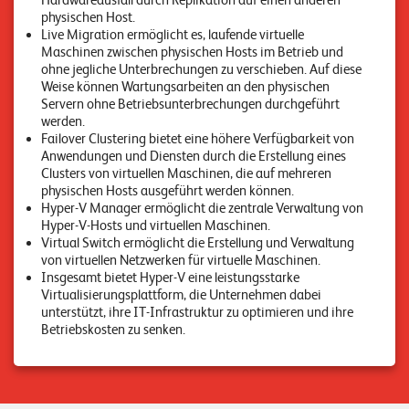
Hardwareausfall durch Replikation auf einen anderen
n
physischen Host.
Live Migration ermöglicht es, laufende virtuelle
Maschinen zwischen physischen Hosts im Betrieb und
K
ohne jegliche Unterbrechungen zu verschieben. Auf diese
a
Weise können Wartungsarbeiten an den physischen
Servern ohne Betriebsunterbrechungen durchgeführt
r
werden.
Failover Clustering bietet eine höhere Verfügbarkeit von
r
Anwendungen und Diensten durch die Erstellung eines
i
Clusters von virtuellen Maschinen, die auf mehreren
physischen Hosts ausgeführt werden können.
e
Hyper-V Manager ermöglicht die zentrale Verwaltung von
r
Hyper-V-Hosts und virtuellen Maschinen.
Virtual Switch ermöglicht die Erstellung und Verwaltung
e
von virtuellen Netzwerken für virtuelle Maschinen.
Insgesamt bietet Hyper-V eine leistungsstarke
N
Virtualisierungsplattform, die Unternehmen dabei
unterstützt, ihre IT-Infrastruktur zu optimieren und ihre
e
Betriebskosten zu senken.
w
s