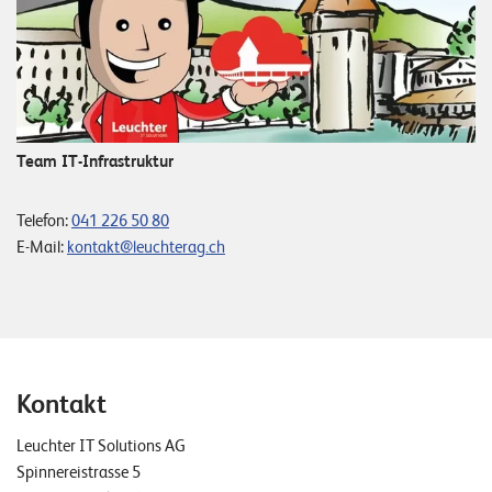
W
E
R
D
E
E
N
©
2
Team IT-Infrastruktur
0
2
Telefon:
041 226 50 80
2
E-Mail:
kontakt@leuchterag.ch
L
e
u
c
h
t
Kontakt
e
Leuchter IT Solutions AG
r
Spinnereistrasse 5
I