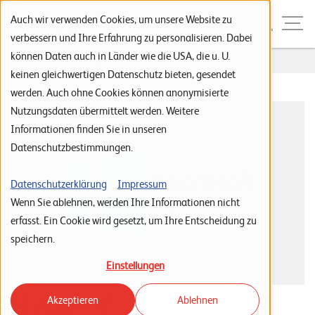
Zur Navigation
Zur Suche
Zum Inhalt
Menu
Auch wir verwenden Cookies, um unsere Website zu
verbessern und Ihre Erfahrung zu personalisieren. Dabei
können Daten auch in Länder wie die USA, die u. U.
Home
...
Hyper-V
S
keinen gleichwertigen Datenschutz bieten, gesendet
werden. Auch ohne Cookies können anonymisierte
t
Nutzungsdaten übermittelt werden. Weitere
a
Informationen finden Sie in unseren
r
Datenschutzbestimmungen.
t
s
Datenschutzerklärung
Impressum
Wenn Sie ablehnen, werden Ihre Informationen nicht
e
erfasst. Ein Cookie wird gesetzt, um Ihre Entscheidung zu
i
speichern.
t
Einstellungen
e
Hyper-V
Akzeptieren
Ablehnen
P