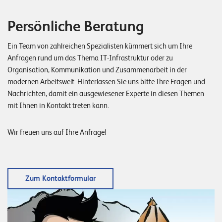
E
Persönliche Beratung
v
e
Ein Team von zahlreichen Spezialisten kümmert sich um Ihre
n
Anfragen rund um das Thema IT-Infrastruktur oder zu
t
Organisation, Kommunikation und Zusammenarbeit in der
modernen Arbeitswelt. Hinterlassen Sie uns bitte Ihre Fragen und
s
Nachrichten, damit ein ausgewiesener Experte in diesen Themen
mit Ihnen in Kontakt treten kann.
S
U
P
Wir freuen uns auf Ihre Anfrage!
P
O
R
T
T
E
Zum Kontaktformular
A
M
V
I
E