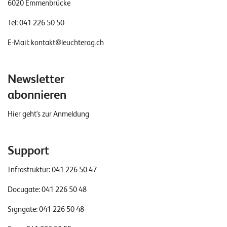
6020 Emmenbrücke
T
S
Tel:
041 226 50 50
o
l
E-Mail:
kontakt@leuchterag.ch
u
t
Newsletter
i
o
abonnieren
n
s
Hier geht's zur Anmeldung
Support
Infrastruktur:
041 226 50 47
Docugate:
041 226 50 48
Signgate:
041 226 50 48