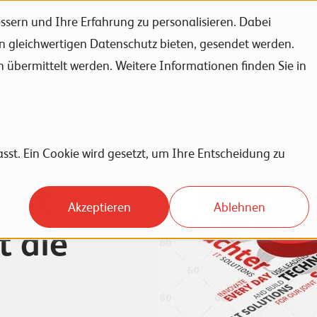
sern und Ihre Erfahrung zu personalisieren. Dabei
en gleichwertigen Datenschutz bieten, gesendet werden.
Unternehmen
Karriere
News
Events
bermittelt werden. Weitere Informationen finden Sie in
Arbeiten
sst. Ein Cookie wird gesetzt, um Ihre Entscheidung zu
 Art
Akzeptieren
Ablehnen
t die