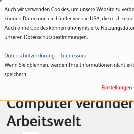
Auch wir verwenden Cookies, um unsere Website zu verbes
Zur Navigation
Zur Suche
Zum Inhalt
können Daten auch in Länder wie die USA, die u. U. kein
Portfolio
Referenzen
Auch ohne Cookies können anonymisierte Nutzungsdaten ü
unseren Datenschutzbestimmungen.
Datenschutzerklärung
Impressum
60 Jahre Leuchter: 
Wenn Sie ablehnen, werden Ihre Informationen nicht erfa
speichern.
1959 – Eine andere
Einstellungen
Computer veränder
Arbeitswelt