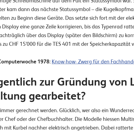
chtige Schreibmaschine auf dem Pult ein Statussymbol war. S
äter kam dann das nächste Statussymbol – die Kugelkopfmas
elten zu Beginn diese Geräte. Das setzte sich fort mit der e
 Display eine ganze Zeile korrigieren, bis das Typenrad ratt
achträglich über das Display (später den Bildschirm) zu kor
s zu CHF 15’000 für die TES 401 mit der Speicherkapazität v
r Computerwoche 1978:
Know-how- Zwerg für den Fachhand
gentlich zur Gründung von 
ltung gearbeitet?
mmer gerechnet werden. Glücklich, wer also ein Wunderrec
der Chef oder der Chefbuchhalter. Die Modelle hiessen Mu
h mit Kurbel nachher elektrisch angetrieben. Dabei ratterte 