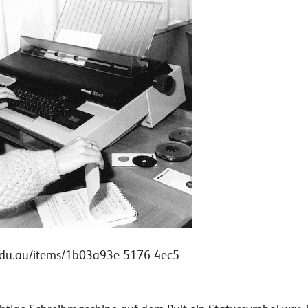
edu.au/items/1b03a93e-5176-4ec5-