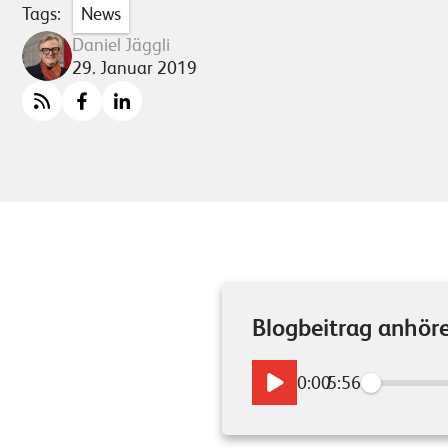
Tags:
News
Daniel Jäggli
29. Januar 2019
Blogbeitrag anhör
0:00
/
5:56