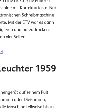
o eine elektrische Editor 4
chine mit Korrekturtaste. Nur
lektronischen Schreibmaschine
erte. Mit der ETV war es dann
rigieren und auszudrucken.
on vier Seiten.
el
Leuchter 1959
hengerät auf seinem Pult
ltisumma oder Divisumma,
die Maschine teilweise bis zu