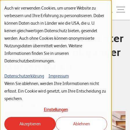
Zur Navigation
Zur Suche
Zum Inhalt
Menu
Auch wir verwenden Cookies, um unsere Website zu
verbessern und Ihre Erfahrung zu personalisieren. Dabei
können Daten auch in Länder wie die USA, die u. U.
S
keinen gleichwertigen Datenschutz bieten, gesendet
Happy to be a Leuchter
werden. Auch ohne Cookies können anonymisierte
t
Nutzungsdaten übermittelt werden. Weitere
– unsere Lehrabgänger
a
Informationen finden Sie in unseren
r
Datenschutzbestimmungen.
starten durch
t
s
Datenschutzerklärung
Impressum
Tags:
News
Aus- und Weiterbildung
Wenn Sie ablehnen, werden Ihre Informationen nicht
e
Barbara Schuler
erfasst. Ein Cookie wird gesetzt, um Ihre Entscheidung zu
i
27. Mai 2019
speichern.
t
Einstellungen
e
Akzeptieren
Ablehnen
P