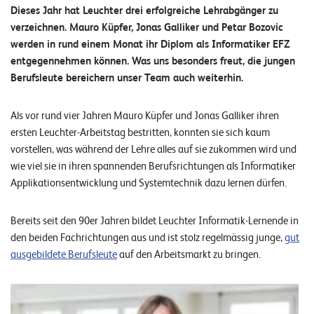
n
Dieses Jahr hat Leuchter drei erfolgreiche Lehrabgänger zu
verzeichnen. Mauro Küpfer, Jonas Galliker und Petar Bozovic
z
werden in rund einem Monat ihr Diplom als Informatiker EFZ
e
entgegennehmen können. Was uns besonders freut, die jungen
n
Berufsleute bereichern unser Team auch weiterhin.
U
Als vor rund vier Jahren Mauro Küpfer und Jonas Galliker ihren
n
ersten Leuchter-Arbeitstag bestritten, konnten sie sich kaum
vorstellen, was während der Lehre alles auf sie zukommen wird und
t
wie viel sie in ihren spannenden Berufsrichtungen als Informatiker
e
Applikationsentwicklung und Systemtechnik dazu lernen dürfen.
r
n
Bereits seit den 90er Jahren bildet Leuchter Informatik-Lernende in
e
den beiden Fachrichtungen aus und ist stolz regelmässig junge,
gut
ausgebildete Berufsleute
auf den Arbeitsmarkt zu bringen.
h
m
e