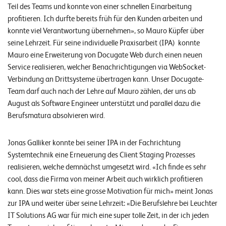
Teil des Teams und konnte von einer schnellen Einarbeitung
E
profitieren. Ich durfte bereits früh für den Kunden arbeiten und
v
konnte viel Verantwortung übernehmen», so Mauro Küpfer über
e
seine Lehrzeit. Für seine individuelle Praxisarbeit (IPA) konnte
n
Mauro eine Erweiterung von Docugate Web durch einen neuen
Service realisieren, welcher Benachrichtigungen via WebSocket-
t
Verbindung an Drittsysteme übertragen kann. Unser Docugate-
s
Team darf auch nach der Lehre auf Mauro zählen, der uns ab
August als Software Engineer unterstützt und parallel dazu die
Berufsmatura absolvieren wird.
S
U
P
P
Jonas Galliker konnte bei seiner IPA in der Fachrichtung
O
R
Systemtechnik eine Erneuerung des Client Staging Prozesses
T
realisieren, welche demnächst umgesetzt wird. «Ich finde es sehr
T
cool, dass die Firma von meiner Arbeit auch wirklich profitieren
E
A
kann. Dies war stets eine grosse Motivation für mich» meint Jonas
M
zur IPA und weiter über seine Lehrzeit: «Die Berufslehre bei Leuchter
V
I
IT Solutions AG war für mich eine super tolle Zeit, in der ich jeden
E