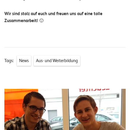
o
l
Wir sind stolz auf euch und freuen uns auf eine tolle
u
Zusammenarbeit! 🙂
t
i
o
n
s
Tags:
News
Aus- und Weiterbildung