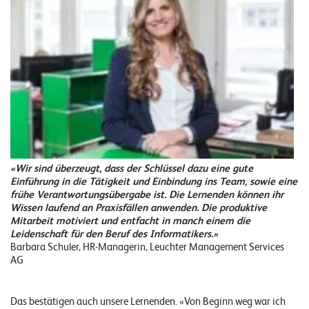
n
K
a
r
r
i
e
«Wir sind überzeugt, dass der Schlüssel dazu eine gute
r
Einführung in die Tätigkeit und Einbindung ins Team, sowie eine
e
frühe Verantwortungsübergabe ist. Die Lernenden können ihr
Wissen laufend an Praxisfällen anwenden. Die produktive
Mitarbeit motiviert und entfacht in manch einem die
N
Leidenschaft für den Beruf des Informatikers.»
e
Barbara Schuler, HR-Managerin, Leuchter Management Services
AG
w
s
Das bestätigen auch unsere Lernenden. «Von Beginn weg war ich