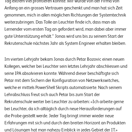
W
Tag extrem viel profitieren konnte. Mir wurde von der Firma von
E
Anfang an ein grosses Vertrauen geschenkt und man hat sich Zeit
R
genommen, mich in allen möglichen Richtungen der Systemtechnik
weiterzubringen. Das Tolle an Leuchter finde ich, dass man als
©
Lernender vom ersten Tag an gefordert wird, man dabei aber immer
2
gute Unterstützung erhält.“ Jonas wird uns bis zu seinem Start der
0
Rekrutenschule nächstes Jahr als System Engineer erhalten bleiben.
2
2
L
Im vierten Lehrjahr bekam Jonas durch Petar Bozovic einen neuen
e
Kollegen, welcher bei Leuchter sein letztes Lehrjahr abschliessen und
u
seine IPA absolvieren konnte. Während dieser beschäftigte sich
c
Petar mit dem Sichern der Konfiguration von Netzwerkswitches,
h
welche er mittels PowerShell Skripts automatisierte. Nach seinem
t
Lehrabschluss freut sich auch Petar bis zum Start der
e
Rekrutenschule weiter bei Leuchter zu arbeiten: «Ich arbeite gerne
r
bei Leuchter, da ich alltäglich durch neue Herausforderungen auf
I
die Probe gestellt werde. Jeder Tag bringt immer wieder neue
T
Erfahrungen mit sich und durch den breiten Horizont an Produkten
S
und Lösungen hat man nahezu Einblick in jedes Gebiet der IT.»