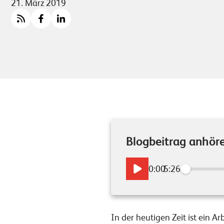
21. März 2019
Blogbeitrag anhör
0:00
/
5:26
In der heutigen Zeit ist ein 