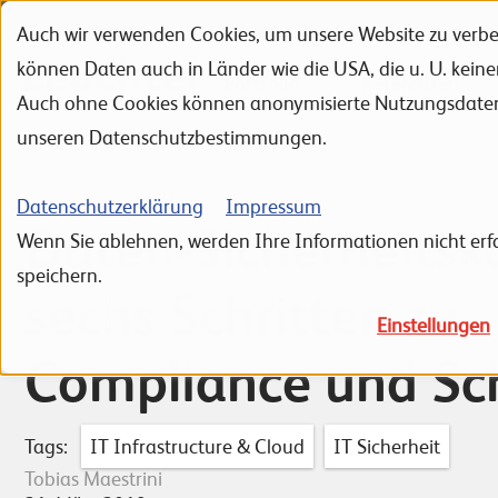
Auch wir verwenden Cookies, um unsere Website zu verbes
Zur Navigation
Zur Suche
Zum Inhalt
können Daten auch in Länder wie die USA, die u. U. kein
Portfolio
Referenzen
Auch ohne Cookies können anonymisierte Nutzungsdaten ü
unseren Datenschutzbestimmungen.
Datenschutzerklärung
Impressum
Daten-Sicherheitsko
Wenn Sie ablehnen, werden Ihre Informationen nicht erfa
speichern.
sechs Schritten zu
Einstellungen
Compliance und Sc
Tags:
IT Infrastructure & Cloud
IT Sicherheit
Tobias Maestrini