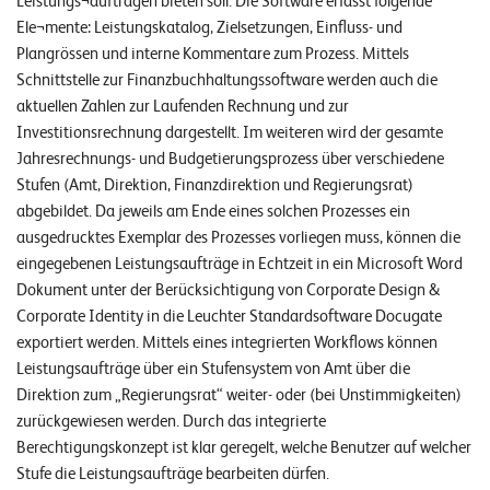
Leistungs¬aufträgen bieten soll. Die Software erfasst folgende
E
Ele¬mente: Leistungskatalog, Zielsetzungen, Einfluss- und
v
Plangrössen und interne Kommentare zum Prozess. Mittels
Schnittstelle zur Finanzbuchhaltungssoftware werden auch die
e
aktuellen Zahlen zur Laufenden Rechnung und zur
n
Investitionsrechnung dargestellt. Im weiteren wird der gesamte
t
Jahresrechnungs- und Budgetierungsprozess über verschiedene
Stufen (Amt, Direktion, Finanzdirektion und Regierungsrat)
s
abgebildet. Da jeweils am Ende eines solchen Prozesses ein
ausgedrucktes Exemplar des Prozesses vorliegen muss, können die
S
eingegebenen Leistungsaufträge in Echtzeit in ein Microsoft Word
U
P
Dokument unter der Berücksichtigung von Corporate Design &
P
Corporate Identity in die Leuchter Standardsoftware Docugate
O
R
exportiert werden. Mittels eines integrierten Workflows können
T
Leistungsaufträge über ein Stufensystem von Amt über die
T
E
Direktion zum „Regierungsrat“ weiter- oder (bei Unstimmigkeiten)
A
zurückgewiesen werden. Durch das integrierte
M
V
Berechtigungskonzept ist klar geregelt, welche Benutzer auf welcher
I
Stufe die Leistungsaufträge bearbeiten dürfen.
E