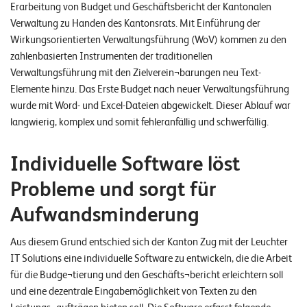
Erarbeitung von Budget und Geschäftsbericht der Kantonalen
n
Verwaltung zu Handen des Kantonsrats. Mit Einführung der
Wirkungsorientierten Verwaltungsführung (WoV) kommen zu den
K
zahlenbasierten Instrumenten der traditionellen
a
Verwaltungsführung mit den Zielverein¬barungen neu Text-
r
Elemente hinzu. Das Erste Budget nach neuer Verwaltungsführung
r
wurde mit Word- und Excel-Dateien abgewickelt. Dieser Ablauf war
langwierig, komplex und somit fehleranfällig und schwerfällig.
i
e
Individuelle Software löst
r
Probleme und sorgt für
e
Aufwandsminderung
N
Aus diesem Grund entschied sich der Kanton Zug mit der Leuchter
e
IT Solutions eine individuelle Software zu entwickeln, die die Arbeit
w
für die Budge¬tierung und den Geschäfts¬bericht erleichtern soll
s
und eine dezentrale Eingabemöglichkeit von Texten zu den