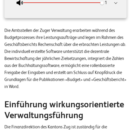
n
z
e
Die Amtsstellen der Zuger Verwaltung erarbeiten während des
n
Budgetprozesses ihre Leistungsaufträge und legen im Rahmen des
Geschäftsberichts Rechenschaft über die erbrachten Leistungen ab.
U
Die individuell erstellte Software unterstützt die dezentrale
n
Bewirtschaftung der jährlichen Zielsetzungen, integriert die Zahlen
t
aus der Buchhaltungssoftware, ermöglicht eine rollenbasierte
e
Freigabe der Eingaben und erstellt am Schluss auf Knopfdruck die
Grundlagen für die Publikationen «Budget» und «Geschäftsbericht»
r
in Word.
n
e
Einführung wirkungsorientierte
h
Verwaltungsführung
m
e
Die Finanzdirektion des Kantons Zug ist zuständig für die