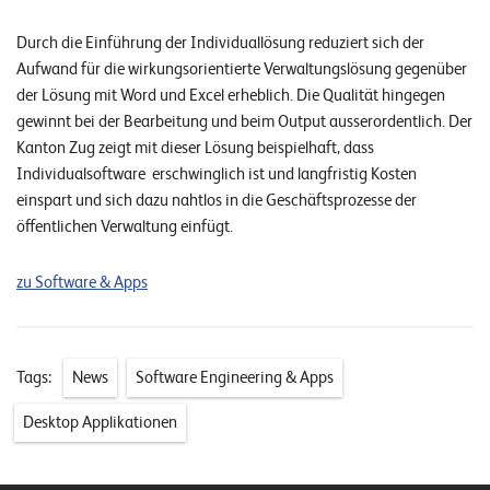
W
E
R
Durch die Einführung der Individuallösung reduziert sich der
Aufwand für die wirkungsorientierte Verwaltungslösung gegenüber
©
der Lösung mit Word und Excel erheblich. Die Qualität hingegen
2
gewinnt bei der Bearbeitung und beim Output ausserordentlich. Der
0
Kanton Zug zeigt mit dieser Lösung beispielhaft, dass
2
Individualsoftware erschwinglich ist und langfristig Kosten
2
einspart und sich dazu nahtlos in die Geschäftsprozesse der
L
öffentlichen Verwaltung einfügt.
e
u
zu Software & Apps
c
h
t
Tags:
News
Software Engineering & Apps
e
r
Desktop Applikationen
I
T
S