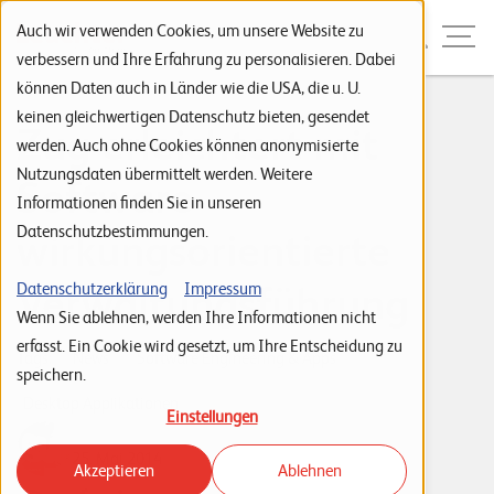
Zur Navigation
Zur Suche
Zum Inhalt
Menu
Auch wir verwenden Cookies, um unsere Website zu
verbessern und Ihre Erfahrung zu personalisieren. Dabei
können Daten auch in Länder wie die USA, die u. U.
S
keinen gleichwertigen Datenschutz bieten, gesendet
Zug erleichtert mit
werden. Auch ohne Cookies können anonymisierte
t
Nutzungsdaten übermittelt werden. Weitere
Software
a
Informationen finden Sie in unseren
r
Datenschutzbestimmungen.
wirkungsorientierte
t
s
Verwaltungsführung
Datenschutzerklärung
Impressum
Wenn Sie ablehnen, werden Ihre Informationen nicht
e
erfasst. Ein Cookie wird gesetzt, um Ihre Entscheidung zu
i
Tags:
News
Software Engineering & Apps
speichern.
t
Desktop Applikationen
Einstellungen
e
Leuchter IT Solutions
25. Mai 2014
Akzeptieren
Ablehnen
P