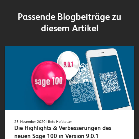
o
l
Passende Blogbeiträge zu
u
diesem Artikel
t
i
o
n
s
25. November 2020
| Reto Hofstetter
Die Highlights & Verbesserungen des
neuen Sage 100 in Version 9.0.1