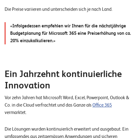
n
Die Preise variieren und unterscheiden sich je nach Land.
K
Infolgedessen empfehlen wir Ihnen für die nächstjährige
a
Budgetplanung für Microsoft 365 eine Preiserhöhung von ca.
r
20% einzukalkulieren.
r
i
e
Ein Jahrzehnt kontinuierliche
r
Innovation
e
Vor zehn Jahren hat Microsoft Word, Excel, Powerpoint, Outlook &
N
Co. in die Cloud verfrachtet und das Ganze als
Office 365
e
vermarktet.
w
s
Die Lösungen wurden kontinuierlich erweitert und ausgebaut. Ein
umfassendes aus zeitgemässen Anwendungen und sicheren