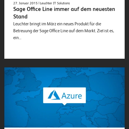
27. Januar 2015
| Leuchter IT Solutions
o
Sage Office Line immer auf dem neuesten
l
Stand
u
Leuchter bringt im März ein neues Produkt für die
t
Betreuung der Sage Office Line auf dem Markt. Ziel ist es,
i
ein...
o
n
s