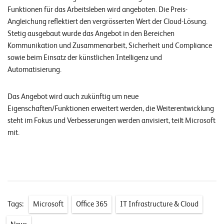
E
Funktionen für das Arbeitsleben wird angeboten. Die Preis-
Angleichung reflektiert den vergrösserten Wert der Cloud-Lösung.
v
Stetig ausgebaut wurde das Angebot in den Bereichen
e
Kommunikation und Zusammenarbeit, Sicherheit und Compliance
n
sowie beim Einsatz der künstlichen Intelligenz und
t
Automatisierung.
s
Das Angebot wird auch zukünftig um neue
Eigenschaften/Funktionen erweitert werden, die Weiterentwicklung
S
steht im Fokus und Verbesserungen werden anvisiert, teilt Microsoft
U
P
mit.
P
O
R
T
T
E
A
M
V
Tags:
Microsoft
Office 365
IT Infrastructure & Cloud
I
E