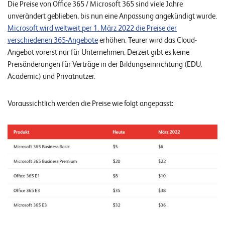
Die Preise von Office 365 / Microsoft 365 sind viele Jahre
n
unverändert geblieben, bis nun eine Anpassung angekündigt wurde.
z
Microsoft wird weltweit per 1. März 2022 die Preise der
e
verschiedenen 365-Angebote
erhöhen. Teurer wird das Cloud-
Angebot vorerst nur für Unternehmen. Derzeit gibt es keine
n
Preisänderungen für Verträge in der Bildungseinrichtung (EDU,
Academic) und Privatnutzer.
U
n
Voraussichtlich werden die Preise wie folgt angepasst:
t
e
r
n
e
h
m
e