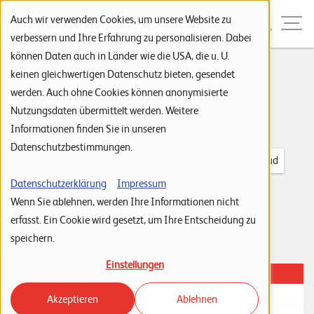
Zur Navigation
Zur Suche
Zum Inhalt
Menu
Auch wir verwenden Cookies, um unsere Website zu
verbessern und Ihre Erfahrung zu personalisieren. Dabei
können Daten auch in Länder wie die USA, die u. U.
S
keinen gleichwertigen Datenschutz bieten, gesendet
Microsoft 365 - Neue
werden. Auch ohne Cookies können anonymisierte
t
Nutzungsdaten übermittelt werden. Weitere
Preise ab März 2022
a
Informationen finden Sie in unseren
r
Datenschutzbestimmungen.
t
Tags:
Microsoft
Office 365
IT Infrastructure & Cloud
s
Datenschutzerklärung
Impressum
News
Wenn Sie ablehnen, werden Ihre Informationen nicht
e
Dejan Pantic
erfasst. Ein Cookie wird gesetzt, um Ihre Entscheidung zu
17. Oktober 2021
i
speichern.
t
Einstellungen
e
Akzeptieren
Ablehnen
P