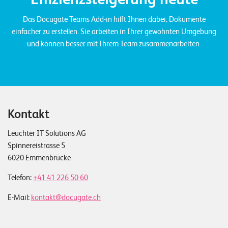
o
Das Docugate Teams Add-in hilft Ihnen dabei, Dokumente
l
einfacher zu erstellen. Sie arbeiten in Ihrer gewohnten Umgebung
u
und können besser mit Ihrem Team zusammenarbeiten.
t
i
o
n
s
Kontakt
Leuchter IT Solutions AG
Spinnereistrasse 5
6020 Emmenbrücke
Telefon:
+41 41 226 50 60
E-Mail:
kontakt@docugate.ch