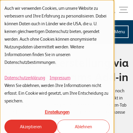
Zur Navigation
Zur Suche
Zum Inhalt
Menu
Auch wir verwenden Cookies, um unsere Website zu
verbessern und Ihre Erfahrung zu personalisieren. Dabei
können Daten auch in Länder wie die USA, die u. U.
S
keinen gleichwertigen Datenschutz bieten, gesendet
Menu
werden. Auch ohne Cookies können anonymisierte
t
Nutzungsdaten übermittelt werden. Weitere
a
Informationen finden Sie in unseren
Dokumenterstellung via
r
Datenschutzbestimmungen.
t
Docugate Teams Add-in
s
Datenschutzerklärung
Impressum
Wenn Sie ablehnen, werden Ihre Informationen nicht
e
Das Docugate Teams Add-in macht das
SharePoint Plugin
noch
erfasst. Ein Cookie wird gesetzt, um Ihre Entscheidung zu
i
besser. Es ermöglicht die Erstellung von Dokumenten direkt in
speichern.
t
Microsoft Teams. Die Nutzer finden viele Vorlagen im Dateien-Tab
Einstellungen
der Teams-Kanäle. Diese Verbindung hilft dabei, Arbeitsprozesse
e
direkt in der Teams-Umgebung einfacher zu machen.
Akzeptieren
Ablehnen
P