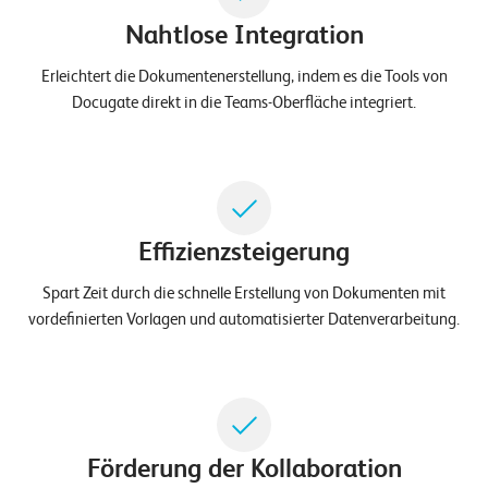
E
Nahtlose Integration
v
Erleichtert die Dokumentenerstellung, indem es die Tools von
e
Docugate direkt in die Teams-Oberfläche integriert.
n
t
s
Effizienzsteigerung
S
U
P
Spart Zeit durch die schnelle Erstellung von Dokumenten mit
P
O
vordefinierten Vorlagen und automatisierter Datenverarbeitung.
R
T
T
E
A
M
V
I
Förderung der Kollaboration
E