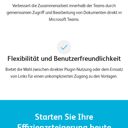
W
E
Verbessert die Zusammenarbeit innerhalb der Teams durch
R
gemeinsamen Zugriff und Bearbeitung von Dokumenten direkt in
Microsoft Teams.
©
2
0
2
2
Flexibilität und Benutzerfreundlichkeit
L
e
Bietet die Wahl zwischen direkter Plugin-Nutzung oder dem Einsatz
u
von Links für einen unkomplizierten Zugang zu den Vorlagen.
c
h
t
e
r
I
Starten Sie Ihre
T
Effizienzsteigerung heute
S