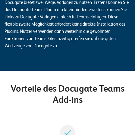
Docugate bietet zwei Wege, Vorlagen zu nutzen. Erstens können Sie
n
das Docugate Teams Plugin direkt einbinden. Zweitens können Sie
Links zu Docugate-Vorlagen einfach in Teams einfügen. Diese
K
flexible zweite Möglichkeit erfordert keine direkte Installation des
a
Plugins. Nutzer verwenden dann weiterhin die gewohnten
r
Funktionen von Teams. Gleichzeitig greifen sie auf die guten
Werkzeuge von Docugate zu.
r
i
e
r
e
Vorteile des Docugate Teams
Add-ins
N
e
w
s