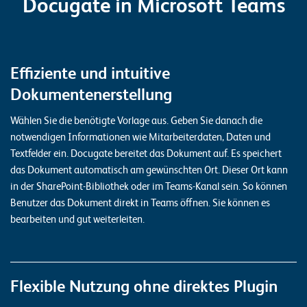
Docugate in Microsoft Teams
n
z
e
Effiziente und intuitive
n
Dokumentenerstellung
U
Wählen Sie die benötigte Vorlage aus. Geben Sie danach die
n
notwendigen Informationen wie Mitarbeiterdaten, Daten und
t
Textfelder ein. Docugate bereitet das Dokument auf. Es speichert
e
das Dokument automatisch am gewünschten Ort. Dieser Ort kann
in der SharePoint-Bibliothek oder im Teams-Kanal sein. So können
r
Benutzer das Dokument direkt in Teams öffnen. Sie können es
n
bearbeiten und gut weiterleiten.
e
h
m
Flexible Nutzung ohne direktes Plugin
e