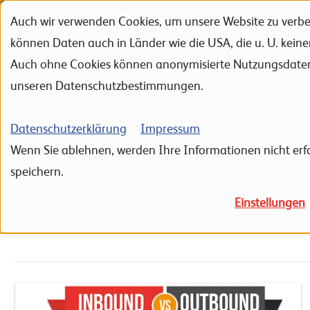
Auch wir verwenden Cookies, um unsere Website zu verbes
Zur Navigation
Zur Suche
Zum Inhalt
können Daten auch in Länder wie die USA, die u. U. kein
Portfolio
Referenzen
Auch ohne Cookies können anonymisierte Nutzungsdaten ü
unseren Datenschutzbestimmungen.
Home
News
Datenschutzerklärung
Impressum
Wenn Sie ablehnen, werden Ihre Informationen nicht erfa
IT News
speichern.
Einstellungen
Tag: Website Redesign