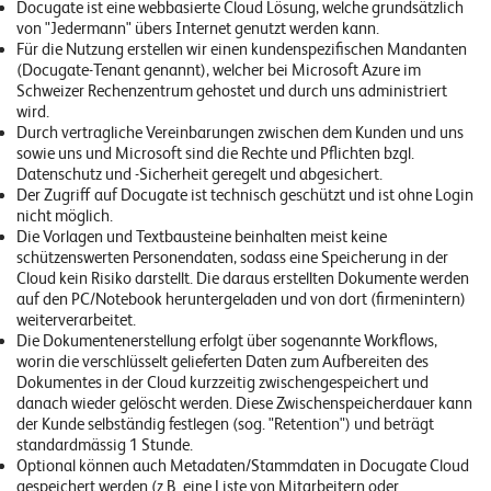
Docugate ist eine webbasierte Cloud Lösung, welche grundsätzlich
n
von "Jedermann" übers Internet genutzt werden kann.
z
Für die Nutzung erstellen wir einen kundenspezifischen Mandanten
(Docugate-Tenant genannt), welcher bei Microsoft Azure im
e
Schweizer Rechenzentrum gehostet und durch uns administriert
wird.
n
Durch vertragliche Vereinbarungen zwischen dem Kunden und uns
sowie uns und Microsoft sind die Rechte und Pflichten bzgl.
U
Datenschutz und -Sicherheit geregelt und abgesichert.
Der Zugriff auf Docugate ist technisch geschützt und ist ohne Login
n
nicht möglich.
t
Die Vorlagen und Textbausteine beinhalten meist keine
schützenswerten Personendaten, sodass eine Speicherung in der
e
Cloud kein Risiko darstellt. Die daraus erstellten Dokumente werden
auf den PC/Notebook heruntergeladen und von dort (firmenintern)
r
weiterverarbeitet.
n
Die Dokumentenerstellung erfolgt über sogenannte Workflows,
worin die verschlüsselt gelieferten Daten zum Aufbereiten des
e
Dokumentes in der Cloud kurzzeitig zwischengespeichert und
danach wieder gelöscht werden. Diese Zwischenspeicherdauer kann
h
der Kunde selbständig festlegen (sog. "Retention") und beträgt
m
standardmässig 1 Stunde.
Optional können auch Metadaten/Stammdaten in Docugate Cloud
e
gespeichert werden (z.B. eine Liste von Mitarbeitern oder