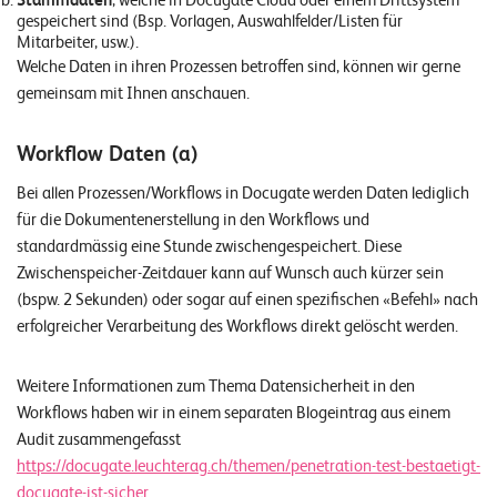
Stammdaten
, welche in Docugate Cloud oder einem Drittsystem
gespeichert sind (Bsp. Vorlagen, Auswahlfelder/Listen für
Mitarbeiter, usw.).
Welche Daten in ihren Prozessen betroffen sind, können wir gerne
gemeinsam mit Ihnen anschauen.
Workflow Daten (a)
Bei allen Prozessen/Workflows in Docugate werden Daten lediglich
für die Dokumentenerstellung in den Workflows und
standardmässig eine Stunde zwischengespeichert. Diese
Zwischenspeicher-Zeitdauer kann auf Wunsch auch kürzer sein
(bspw. 2 Sekunden) oder sogar auf einen spezifischen «Befehl» nach
erfolgreicher Verarbeitung des Workflows direkt gelöscht werden.
Weitere Informationen zum Thema Datensicherheit in den
Workflows haben wir in einem separaten Blogeintrag aus einem
Audit zusammengefasst
https://docugate.leuchterag.ch/themen/penetration-test-bestaetigt-
docugate-ist-sicher
.