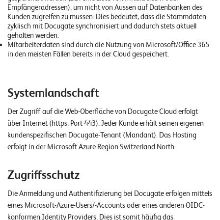
n
Empfängeradressen), um nicht von Aussen auf Datenbanken des
Kunden zugreifen zu müssen. Dies bedeutet, dass die Stammdaten
zyklisch mit Docugate synchronisiert und dadurch stets aktuell
K
gehalten werden.
Mitarbeiterdaten sind durch die Nutzung von Microsoft/Office 365
a
in den meisten Fällen bereits in der Cloud gespeichert.
r
r
Systemlandschaft
i
e
Der Zugriff auf die Web-Oberfläche von Docugate Cloud erfolgt
r
über Internet (https, Port 443). Jeder Kunde erhält seinen eigenen
kundenspezifischen Docugate-Tenant (Mandant). Das Hosting
e
erfolgt in der Microsoft Azure Region Switzerland North.
N
Zugriffsschutz
e
w
Die Anmeldung und Authentifizierung bei Docugate erfolgen mittels
s
eines Microsoft-Azure-Users/-Accounts oder eines anderen OIDC-
konformen Identity Providers. Dies ist somit häufig das