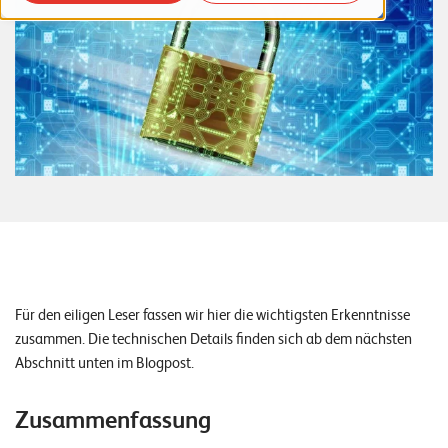
o
r
t
f
o
l
i
o
R
e
Für den eiligen Leser fassen wir hier die wichtigsten Erkenntnisse
f
zusammen. Die technischen Details finden sich ab dem nächsten
Abschnitt unten im Blogpost.
e
r
Zusammenfassung
e