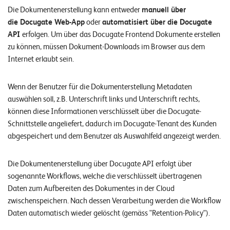
W
E
Die Dokumentenerstellung kann entweder
manuell über
R
die Docugate Web-App
oder
automatisiert über die Docugate
API
erfolgen. Um über das Docugate Frontend Dokumente erstellen
©
zu können, müssen Dokument-Downloads im Browser aus dem
2
Internet erlaubt sein.
0
2
Wenn der Benutzer für die Dokumenterstellung Metadaten
2
auswählen soll, z.B. Unterschrift links und Unterschrift rechts,
L
können diese Informationen verschlüsselt über die Docugate-
e
Schnittstelle angeliefert, dadurch im Docugate-Tenant des Kunden
u
abgespeichert und dem Benutzer als Auswahlfeld angezeigt werden.
c
h
Die Dokumentenerstellung über Docugate API erfolgt über
t
sogenannte Workflows, welche die verschlüsselt übertragenen
e
Daten zum Aufbereiten des Dokumentes in der Cloud
r
zwischenspeichern. Nach dessen Verarbeitung werden die Workflow
I
Daten automatisch wieder gelöscht (gemäss "Retention-Policy").
T
S