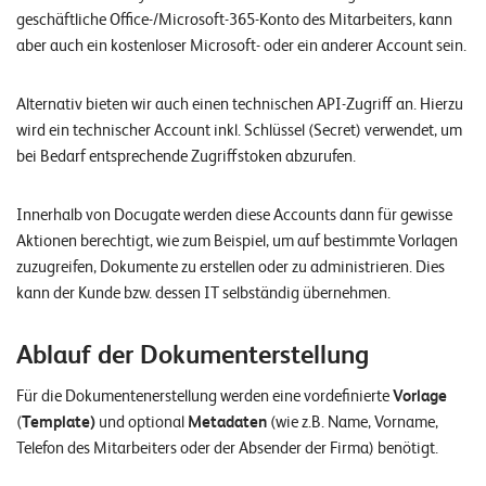
E
geschäftliche Office-/Microsoft-365-Konto des Mitarbeiters, kann
aber auch ein kostenloser Microsoft- oder ein anderer Account sein.
v
e
Alternativ bieten wir auch einen technischen API-Zugriff an. Hierzu
n
wird ein technischer Account inkl. Schlüssel (Secret) verwendet, um
t
bei Bedarf entsprechende Zugriffstoken abzurufen.
s
Innerhalb von Docugate werden diese Accounts dann für gewisse
Aktionen berechtigt, wie zum Beispiel, um auf bestimmte Vorlagen
S
zuzugreifen, Dokumente zu erstellen oder zu administrieren. Dies
U
P
kann der Kunde bzw. dessen IT selbständig übernehmen.
P
O
R
Ablauf der Dokumenterstellung
T
T
E
Für die Dokumentenerstellung werden eine vordefinierte
Vorlage
A
(
Template)
und optional
Metadaten
(wie z.B. Name, Vorname,
M
V
Telefon des Mitarbeiters oder der Absender der Firma) benötigt.
I
E