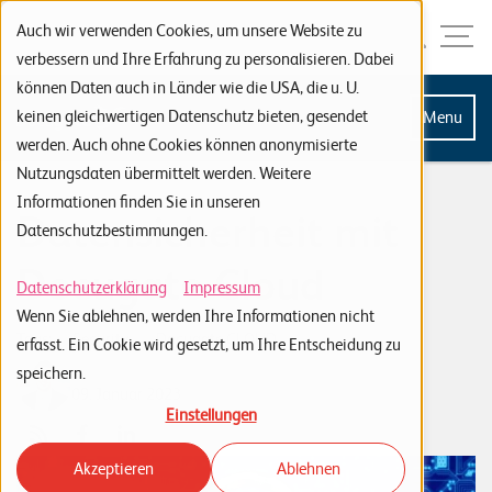
Zur Navigation
Zur Suche
Zum Inhalt
Menu
Auch wir verwenden Cookies, um unsere Website zu
verbessern und Ihre Erfahrung zu personalisieren. Dabei
können Daten auch in Länder wie die USA, die u. U.
S
keinen gleichwertigen Datenschutz bieten, gesendet
Menu
werden. Auch ohne Cookies können anonymisierte
t
Nutzungsdaten übermittelt werden. Weitere
a
Informationen finden Sie in unseren
Datensicherheit mit
r
Datenschutzbestimmungen.
t
Docugate Cloud
s
Datenschutzerklärung
Impressum
Wenn Sie ablehnen, werden Ihre Informationen nicht
e
Tags:
Security
Docugate CLOUD
erfasst. Ein Cookie wird gesetzt, um Ihre Entscheidung zu
i
speichern.
Markus Estermann
t
09. Januar 2023
Einstellungen
e
Akzeptieren
Ablehnen
P