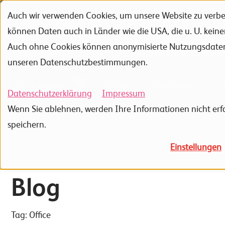
Auch wir verwenden Cookies, um unsere Website zu verbes
Zur Navigation
Zur Suche
Zum Inhalt
können Daten auch in Länder wie die USA, die u. U. kein
Portfolio
Referenzen
Auch ohne Cookies können anonymisierte Nutzungsdaten ü
unseren Datenschutzbestimmungen.
Produkt
Funktionen
Datenschutzerklärung
Impressum
Wenn Sie ablehnen, werden Ihre Informationen nicht erfa
Home
Software Engineering
Produkte
Docugate
News
speichern.
Einstellungen
Blog
Tag: Office