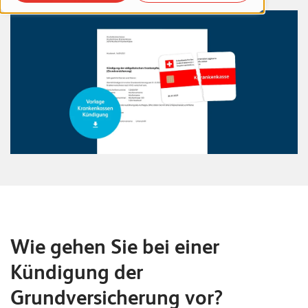
o
r
t
f
o
l
i
o
R
e
f
Wie gehen Sie bei einer
e
Kündigung der
r
Grundversicherung vor?
e