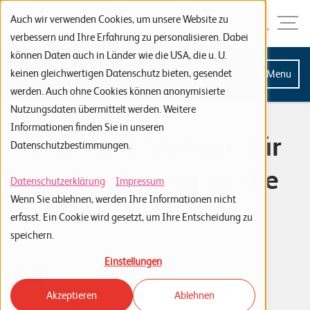
Zur Navigation
Zur Suche
Zum Inhalt
Menu
Auch wir verwenden Cookies, um unsere Website zu
verbessern und Ihre Erfahrung zu personalisieren. Dabei
können Daten auch in Länder wie die USA, die u. U.
S
keinen gleichwertigen Datenschutz bieten, gesendet
Menu
werden. Auch ohne Cookies können anonymisierte
t
Nutzungsdaten übermittelt werden. Weitere
a
Informationen finden Sie in unseren
Kostenlose Vorlage für
r
Datenschutzbestimmungen.
t
eine Kündigung an die
s
Datenschutzerklärung
Impressum
Wenn Sie ablehnen, werden Ihre Informationen nicht
e
Krankenkasse
erfasst. Ein Cookie wird gesetzt, um Ihre Entscheidung zu
i
speichern.
t
Tags:
Docugate Go/Web
Einstellungen
e
Adrian Züger
09. November 2021
Akzeptieren
Ablehnen
P