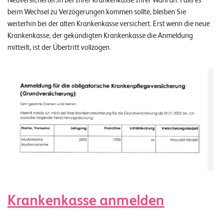
Neuversicherter:in bei Ihrer Krankenkasse Ihrer Wahl an. Falls es
W
E
beim Wechsel zu Verzögerungen kommen sollte, bleiben Sie
R
weiterhin bei der alten Krankenkasse versichert. Erst wenn die neue
Krankenkasse, der gekündigten Krankenkasse die Anmeldung
©
mitteilt, ist der Übertritt vollzogen.
2
0
2
2
L
e
u
c
h
t
e
r
I
Krankenkasse anmelden
T
S