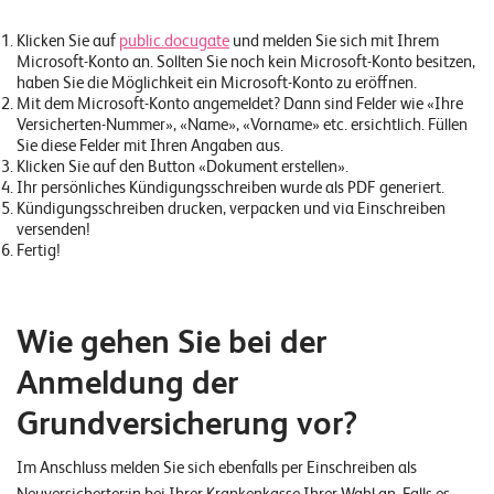
E
Klicken Sie auf
public.docugate
und melden Sie sich mit Ihrem
v
Microsoft-Konto an. Sollten Sie noch kein Microsoft-Konto besitzen,
haben Sie die Möglichkeit ein Microsoft-Konto zu eröffnen.
e
Mit dem Microsoft-Konto angemeldet? Dann sind Felder wie «Ihre
n
Versicherten-Nummer», «Name», «Vorname» etc. ersichtlich. Füllen
Sie diese Felder mit Ihren Angaben aus.
t
Klicken Sie auf den Button «Dokument erstellen».
s
Ihr persönliches Kündigungsschreiben wurde als PDF generiert.
Kündigungsschreiben drucken, verpacken und via Einschreiben
versenden!
Fertig!
S
U
P
P
O
Wie gehen Sie bei der
R
T
Anmeldung der
T
E
A
Grundversicherung vor?
M
V
I
Im Anschluss melden Sie sich ebenfalls per Einschreiben als
E