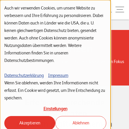
Zur Navigation
Zur Suche
Zum Inhalt
Menu
Auch wir verwenden Cookies, um unsere Website zu
verbessern und Ihre Erfahrung zu personalisieren. Dabei
können Daten auch in Länder wie die USA, die u. U.
Home
Referenzen
S
keinen gleichwertigen Datenschutz bieten, gesendet
werden. Auch ohne Cookies können anonymisierte
t
Referenzen
Nutzungsdaten übermittelt werden. Weitere
a
Informationen finden Sie in unseren
r
Datenschutzbestimmungen.
Von erfolgreichen Projekten inspiriert – Unsere Referenzen im Fokus
t
s
Datenschutzerklärung
Impressum
Wenn Sie ablehnen, werden Ihre Informationen nicht
e
erfasst. Ein Cookie wird gesetzt, um Ihre Entscheidung zu
i
speichern.
Erfolgsversprechende
t
Einstellungen
e
Geschichten
rund um digitale Themen
Akzeptieren
Ablehnen
P