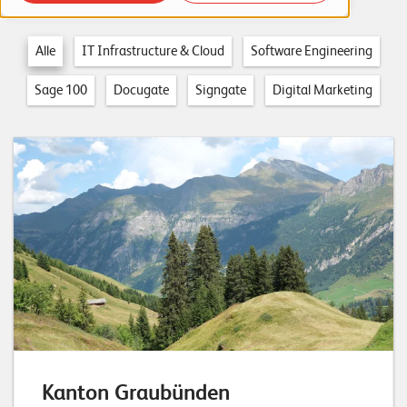
o
r
Alle
IT Infrastructure & Cloud
Software Engineering
t
Sage 100
Docugate
Signgate
Digital Marketing
f
o
l
i
o
R
e
f
e
r
Kanton Graubünden
e