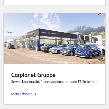
W
E
R
D
E
E
N
©
2
0
2
2
L
e
u
Carplanet Gruppe
c
h
Servicekontinuität, Prozessoptimierung und IT-Sicherheit
t
e
Mehr erfahren
r
I