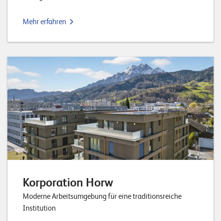
n
Mehr erfahren
K
a
r
r
i
e
r
e
N
e
Korporation Horw
w
Moderne Arbeitsumgebung für eine traditionsreiche
s
Institution