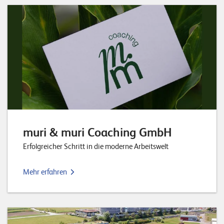
T
S
o
l
u
t
i
o
n
s
muri & muri Coaching GmbH
Erfolgreicher Schritt in die moderne Arbeitswelt
Mehr erfahren