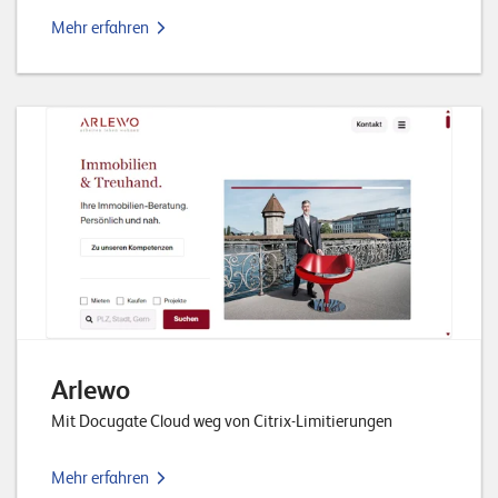
E
Mehr erfahren
v
e
n
t
s
S
U
P
P
O
R
T
T
Arlewo
E
A
Mit Docugate Cloud weg von Citrix-Limitierungen
M
V
I
Mehr erfahren
E