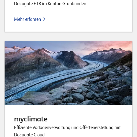
Docugate FTR im Kanton Graubünden
n
z
Mehr erfahren
e
n
U
n
t
e
r
n
e
h
myclimate
m
Effiziente Vorlagenverwaltung und Offertenerstellung mit
e
Docugate Cloud